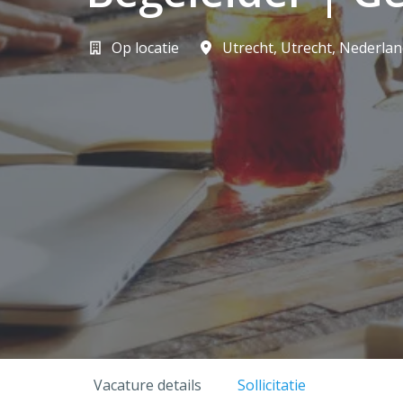
Op locatie
Utrecht
,
Utrecht
,
Nederlan
Vacature details
Sollicitatie