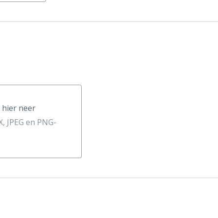
 hier neer
neer
, JPEG en PNG-