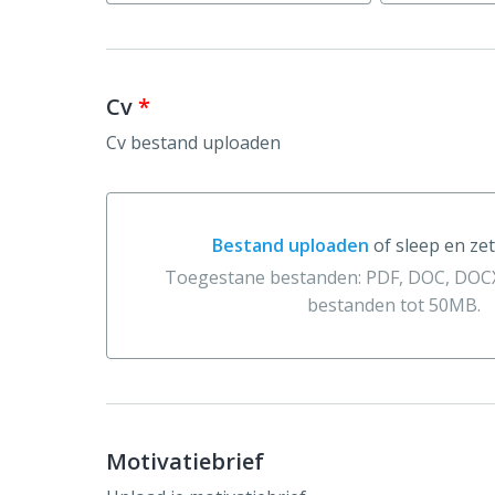
Cv
*
Cv bestand uploaden
Bestand uploaden
of sleep en zet
Bestand uploaden of sleep en zet hier 
Toegestane bestanden: PDF, DOC, DOCX
bestanden tot 50MB.
Motivatiebrief