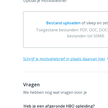
Upload je motivatiebrief
Bestand uploaden
of sleep en zet
Bestand uploaden of sleep en zet hier 
Toegestane bestanden: PDF, DOC, DOCX
bestanden tot 50MB.
Schrijf je motivatiebrief in plaats daarvan hier
Vragen
We hebben nog wat vragen voor je
Heb je een afgeronde HBO opleiding?