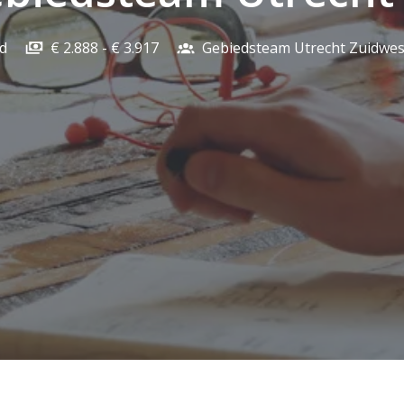
d
€ 2.888 - € 3.917
Gebiedsteam Utrecht Zuidwes