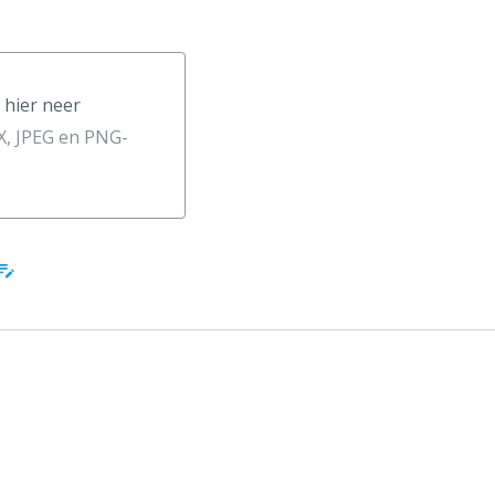
 hier neer
neer
, JPEG en PNG-